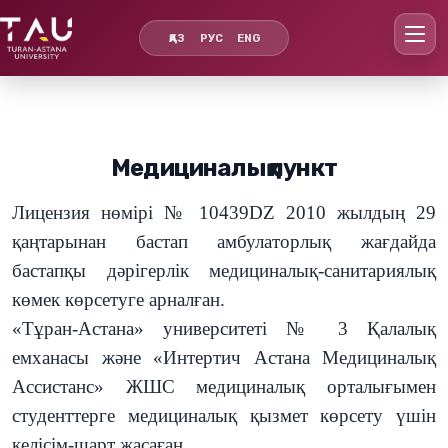
ҚАЗ
РУС
ENG
Медициналық пункт
Лицензия нөмірі № 10439DZ 2010 жылдың 29
қаңтарынан бастап амбулаторлық жағдайда
бастапқы дәрігерлік медициналық-санитариялық
көмек көрсетуге арналған.
«Тұран-Астана» университеті № 3 Қалалық
емханасы және «Интертич Астана Медициналық
Ассистанс» ЖШС медициналық орталығымен
студенттерге медициналық қызмет көрсету үшін
келісім-шарт жасаған.