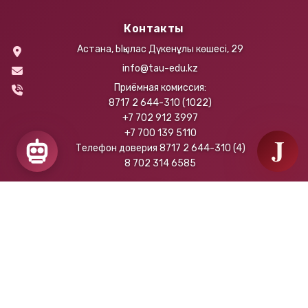
Контакты
Астана, Ықылас Дүкенұлы көшесі, 29
info@tau-edu.kz
Приёмная комиссия:
8717 2 644-310 (1022)
+7 702 912 3997
+7 700 139 5110
J
Телефон доверия 8717 2 644-310 (4)
8 702 314 6585
Пайдалы сілтемелер
Ситуациялық орталық
Жету жолы
Байланыс ақпараты
Аналитика