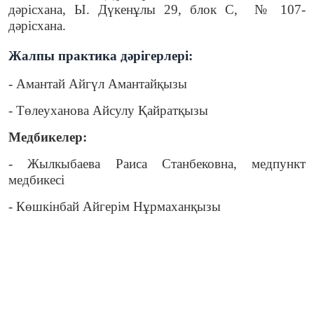
дәрісхана, Ы. Дүкенұлы 29, блок С, № 107-
дәрісхана.
Жалпы практика дәрігерлері:
- Амантай
Айгүл Амантайқызы
- Төлеуханова Айсулу Қайратқызы
Медбикелер:
- Жылкыбаева Раиса Станбековна, медпункт
медбикесі
- Көшкінбай Айгерім Нұрмаханқызы