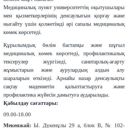
Медициналық пункт университеттің оқытушылары
мен қызметкерлерінің денсаулығын қорғау және
нығайту үшін қолжетімді әрі сапалы медициналық
көмек көрсетеді.
Құрылымдық бөлім бастапқы және шұғыл
медициналық көмек көрсетеді, профилактикалық
тексерулер жүргізеді, санитарлық-ағарту
жұмыстарын және аурулардың алдын алу
шараларын өткізеді. Арнайы назар денсаулықты
сақтау мәдениетін қалыптастыруға және
профилактика жүйесін дамытуға аударылады.
Қабылдау сағаттары:
09.00-18.00
Мекенжай:
Ы. Дүкенұлы 29 а, блок В, № 102-